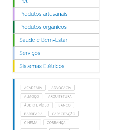
Pet
Produtos artesanais
Produtos orgânicos
Saúde e Bem-Estar
Serviços
Sistemas Elétricos
ACADEMIA
ADVOCACIA
ALMOÇO
ARQUITETURA
ÁUDIO E VÍDEO
BANCO
BARBEARIA
CAPACITAÇÃO
CINEMA
COBRANÇA