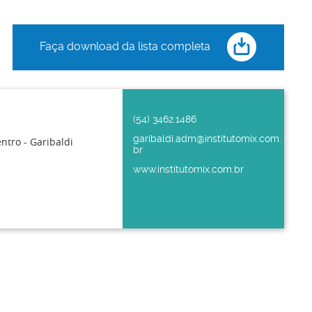
Faça download da lista completa
(54) 3462.1486
garibaldi.adm@institutomix.com.
entro - Garibaldi
br
www.institutomix.com.br