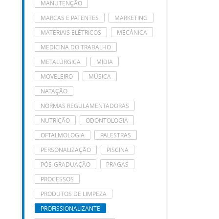
MANUTENÇÃO
MARCAS E PATENTES
MARKETING
MATERIAIS ELÉTRICOS
MECÂNICA
MEDICINA DO TRABALHO
METALÚRGICA
MÍDIA
MOVELEIRO
MÚSICA
NATAÇÃO
NORMAS REGULAMENTADORAS
NUTRIÇÃO
ODONTOLOGIA
OFTALMOLOGIA
PALESTRAS
PERSONALIZAÇÃO
PISCINA
PÓS-GRADUAÇÃO
PRAGAS
PROCESSOS
PRODUTOS DE LIMPEZA
PROFISSIONALIZANTE