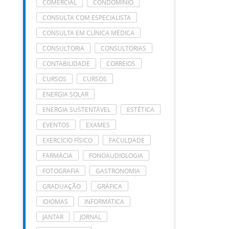
COMERCIAL
CONDOMÍNIO
CONSULTA COM ESPECIALISTA
CONSULTA EM CLÍNICA MÉDICA
CONSULTORIA
CONSULTORIAS
CONTABILIDADE
CORREIOS
CURSOS
CURSOS
ENERGIA SOLAR
ENERGIA SUSTENTÁVEL
ESTÉTICA
EVENTOS
EXAMES
EXERCÍCIO FÍSICO
FACULDADE
FARMÁCIA
FONOAUDIOLOGIA
FOTOGRAFIA
GASTRONOMIA
GRADUAÇÃO
GRÁFICA
IDIOMAS
INFORMÁTICA
JANTAR
JORNAL