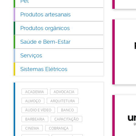
Pet
Produtos artesanais
Produtos orgânicos
Saúde e Bem-Estar
Serviços
Sistemas Elétricos
ACADEMIA
ADVOCACIA
ALMOÇO
ARQUITETURA
ÁUDIO E VÍDEO
BANCO
BARBEARIA
CAPACITAÇÃO
CINEMA
COBRANÇA