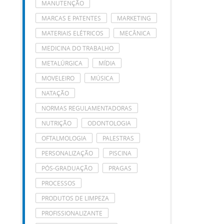
MANUTENÇÃO
MARCAS E PATENTES
MARKETING
MATERIAIS ELÉTRICOS
MECÂNICA
MEDICINA DO TRABALHO
METALÚRGICA
MÍDIA
MOVELEIRO
MÚSICA
NATAÇÃO
NORMAS REGULAMENTADORAS
NUTRIÇÃO
ODONTOLOGIA
OFTALMOLOGIA
PALESTRAS
PERSONALIZAÇÃO
PISCINA
PÓS-GRADUAÇÃO
PRAGAS
PROCESSOS
PRODUTOS DE LIMPEZA
PROFISSIONALIZANTE