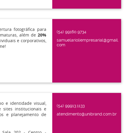
rtura fotográfica para
(54) 99160.9734
ormaturas, além de
20%
ividuais e corporativos,
samuelarioliempresarial@gmail.
com
me!
o e identidade visual,
(54) 99913.1133
 sites institucionais e
os e planejamento de
atendimento@unibrand.com.br
 Sala 202 - Centro -