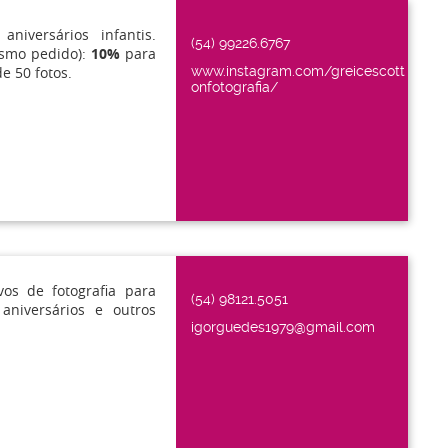
niversários infantis.
(54) 99226.6767
esmo pedido):
10%
para
e 50 fotos.
www.instagram.com/greicescott
onfotografia/
vos de fotografia para
(54) 98121.5051
aniversários e outros
igorguedes1979@gmail.com