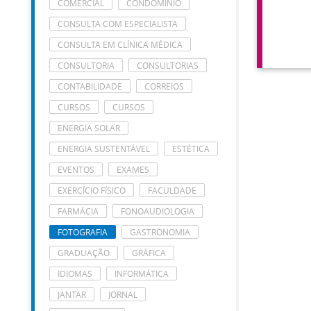
COMERCIAL
CONDOMÍNIO
CONSULTA COM ESPECIALISTA
CONSULTA EM CLÍNICA MÉDICA
CONSULTORIA
CONSULTORIAS
CONTABILIDADE
CORREIOS
CURSOS
CURSOS
ENERGIA SOLAR
ENERGIA SUSTENTÁVEL
ESTÉTICA
EVENTOS
EXAMES
EXERCÍCIO FÍSICO
FACULDADE
FARMÁCIA
FONOAUDIOLOGIA
FOTOGRAFIA
GASTRONOMIA
GRADUAÇÃO
GRÁFICA
IDIOMAS
INFORMÁTICA
JANTAR
JORNAL