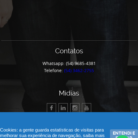
Contatos
Whatsapp: (54) 9685-4381
Telefone:
(54) 3462-2755
Mídias
Cookies: a gente guarda estatísticas de visitas para
ENTENDI E
melhorar sua experiência de navegação, saiba mais
FECHAR